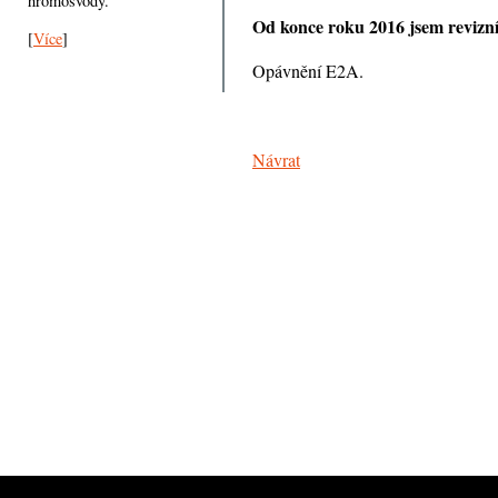
hromosvody.
Od konce roku 2016 jsem revizní
[
Více
]
Opávnění E2A.
Návrat